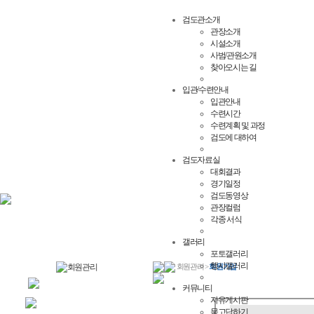
검도관소개
관장소개
시설소개
사범/관원소개
찾아오시는 길
입관/수련안내
입관안내
수련시간
수련계획 및 과정
검도에 대하여
검도자료실
대회결과
경기일정
검도동영상
관장컬럼
각종 서식
갤러리
포토갤러리
행사갤러리
회원관리 >
회원가입
회원가입
커뮤니티
자유게시판
아이디/비번찾기
묻고답하기